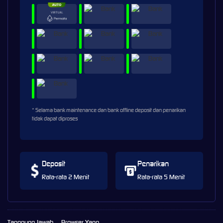
* Selama bank maintenance dan bank offline deposit dan penarikan
tidak dapat diproses
Deposit
Penarikan
Rata-rata 2 Menit
Rata-rata 5 Menit
Tanggung Jawab
Browser Yang