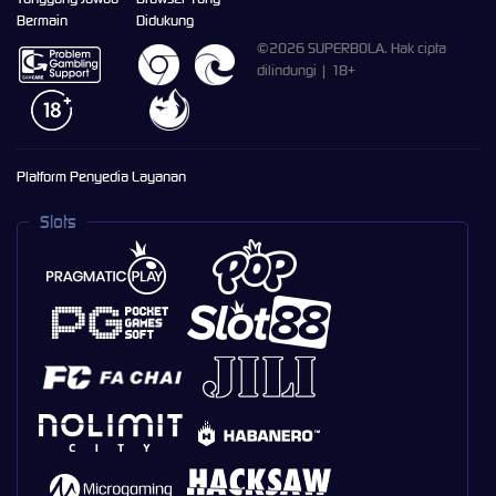
Bermain
Didukung
©2026 SUPERBOLA. Hak cipta
dilindungi | 18+
Platform Penyedia Layanan
Slots