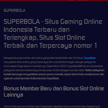
SUPERBOLA
SUPERBOLA - Situs Gaming Online
Indonesia Terbaru dan
Terlengkap, Situs Slot Online
Terbaik dan Terpercaya nomor 1
Sebagai situs permainan slot online yang telah berdiri lebih dari 10 tahun.
SuperBola
merupakan situs online yang terpercaya dan memberikan begitu banyak pelayanan
memuaskan bagi seluruh membernya. Sejak tahun 2010, SuperBola88 terus memberikan
pelayanan secara maksimal guna kepuasan Anda sebagai member setia.
Selain pelayanan
terbaik kami juga menyediakan promo-promo menarik, tujuan kami Anda merasa aman dan
nyaman untuk bermain di situs taruhan SuperBola.
Bonus Member Baru dan Bonus Slot Online
Lainnya
Untuk Anda semua member baru Superbola, dapatkan bonus member baru langsung di