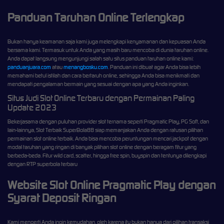
Panduan Taruhan Online Terlengkap
Bukan hanya keamanan saja kami juga melengkapi kenyamanan dan kepuasan Anda
bersama kami. Termasuk untuk Anda yang masih baru mencoba di dunia taruhan online.
Anda dapat langsung mengunjungi salah satu situs panduan taruhan online kami:
panduanjuara.com
atau
menangbosku.com
. Panduan ini dibuat agar Anda bisa lebih
memahami betul istilah dan cara bertaruh online, sehingga Anda bisa menikmati dan
mendapati pengalaman bermain yang sesuai dengan apa yang Anda inginkan.
Situs Judi Slot Online Terbaru dengan Permainan Paling
Update 2023
Bekerjasama dengan puluhan provider slot ternama seperti Pragmatic Play, PG Soft, dan
lain-lainnya, Slot Terbaik SuperBola88 siap memanjakan Anda dengan ratusan pilihan
permainan slot online terbaik. Anda bisa mencoba peruntungan mencari jackpot dengan
modal taruhan yang ringan di banyak pilihan slot online dengan beragam fitur yang
berbeda-beda. Fitur wild card, scatter, hingga free spin, buyspin dan tentunya dilengkapi
dengan RTP superbola terbaru
Website Slot Online Pragmatic Play dengan
Syarat Deposit Ringan
Kami mengerti Anda ingin kemudahan, oleh karena itu bukan hanya dari pilihan transaksi