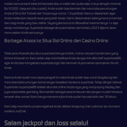
melalui semua bank lokal di Indonesia atau e-wallet dan pulsa saja, Cukup dengan minimal
Rp10.000,- (sepuluh ribu rupiah), Anda sudah bisa bermain dan mencoba peruntungan
Anda di Situs Slot Terbaik dan Terpercaya nomor 1 SuperBola. Namun disarankan agar
Anda melakukan deposit awal yang lebih besar. Hal ini dikarenakan adanya bonus member
baru bagi Anda yang baru daftar. Sayang jika bonus ini dilewatkan karena hanya 1x saja
setiap membernya. Superbola sebagai situs permainan slot terbaru 2023 dijamin akan
memuaskan Anda semuanya.
Berbagai Akses ke Situs Slot Online dan Casino Online
Tidak perlu khawatir jika situs superbola linknya terblok, mohon simpan kontak kami yang
tertera di bawah ini. Kami selalu siap memfasilitasi Anda dengan link alternatif superbola88,
agar Anda bisa mengakses superbola login dan bermain di permainan-permainan favorit
Anda.
Karena Anda sudah mencapai paragraf ini maka Anda sudah siap untuk bergabung dan
mencoba keberuntungan kemenangan keasikan bersama superbola. Tetap diingat, bahwa
Superbola/superbola88 adalah situs slot online terpercaya yang menjunjung fairplay dan
juga responsible gambling. Bermainlah sebagai sarana hiburan dan jangan mudah terbawa
amarah atau emosi. Kami hanya menerima jika Anda sudah berusia lebih dari 18 tahun.
Kami siap membantu proses registrasi Anda, silakan langsung chat customer service kami
melalui LiveChat.
Salam jackpot dan Joss selalu!