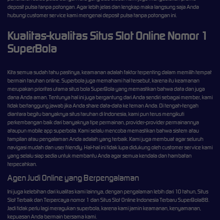
deposit pulsa tanpa potongan. Agar lebih jelas dan lengkap maka langsung saja Anda
hubungi customer service kami mengenai deposit pulsa tanpa potongan ini.
Kualitas-kualitas Situs Slot Online Nomor 1
SuperBola
Kita semua sudah tahu pastinya, keamanan adalah faktor terpenting dalam memilih tempat
bermain taruhan online. Superbola juga memahami hal tersebut, karena itu keamanan
merupakan prioritas utama situs bola SuperBola yang memastikan bahwa data dan juga
dana Anda aman. Tentunya hal ini juga bergantung dari Anda sendiri sebagai member, kami
tidak bertanggung jawab jika Anda share data-data ke teman Anda. Di tengah-tengah
diantara begitu banyaknya situs taruhan di Indonesia, kami pun terus mengikuti
perkembangan baik dari banyaknya tipe permainan, provider-provider permainannya
ataupun mobile app superbola. Kami selalu mencoba memastikan bahwa sistem atau
tampilan atau pengalaman Anda adalah yang terbaik. Kami juga membuat agar seluruh
navigasi mudah dan user friendly. Hal-hal ini tidak lupa didukung oleh customer service kami
yang selalu siap sedia untuk membantu Anda agar semua kendala dan hambatan
terpecahkan.
Agen Judi Online yang Berpengalaman
Ini juga kelebihan dari kualitas kami lainnya, dengan pengalaman lebih dari 10 tahun, Situs
Slot Terbaik dan Terpercaya nomor 1 dan Situs Slot Online Indonesia Terbaru SuperBola88.
Jadi tidak perlu lagi meragukan superbola, karena kami jamin keamanan, kenyamanan,
kepuasan Anda bermain bersama kami.