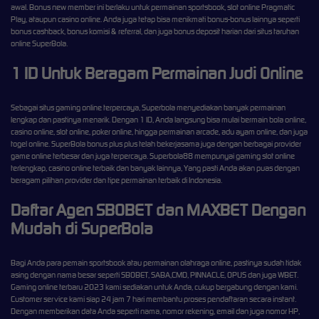
awal. Bonus new member ini berlaku untuk permainan sportsbook, slot online Pragmatic
Play, ataupun casino online. Anda juga tetap bisa menikmati bonus-bonus lainnya seperti
bonus cashback, bonus komisi & referral, dan juga bonus deposit harian dari situs taruhan
online SuperBola.
1 ID Untuk Beragam Permainan Judi Online
Sebagai situs gaming online terpercaya, Superbola menyediakan banyak permainan
lengkap dan pastinya menarik. Dengan 1 ID, Anda langsung bisa mulai bermain bola online,
casino online, slot online, poker online, hingga permainan arcade, adu ayam online, dan juga
togel online. SuperBola bonus plus plus telah bekerjasama juga dengan berbagai provider
game online terbesar dan juga terpercaya. Superbola88 mempunyai gaming slot online
terlengkap, casino online terbaik dan banyak lainnya, Yang pasti Anda akan puas dengan
beragam pilihan provider dan tipe permainan terbaik di Indonesia.
Daftar Agen SBOBET dan MAXBET Dengan
Mudah di SuperBola
Bagi Anda para pemain sportsbook atau permainan olahraga online, pastinya sudah tidak
asing dengan nama besar seperti SBOBET, SABA,CMD, PINNACLE, OPUS dan juga WBET.
Gaming online terbaru 2023 kami sediakan untuk Anda, cukup bergabung dengan kami.
Customer service kami siap 24 jam 7 hari membantu proses pendaftaran secara instant.
Dengan memberikan data Anda seperti nama, nomor rekening, email dan juga nomor HP,